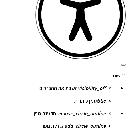
סגור
את
נגישות
סרגל
הכלים
של
visibility_off
השבת את ההבזקים
נגישות
title
סמן כותרות
remove_circle_outline
הקטנת גופן
add_circle_outline
הגדלת גופן